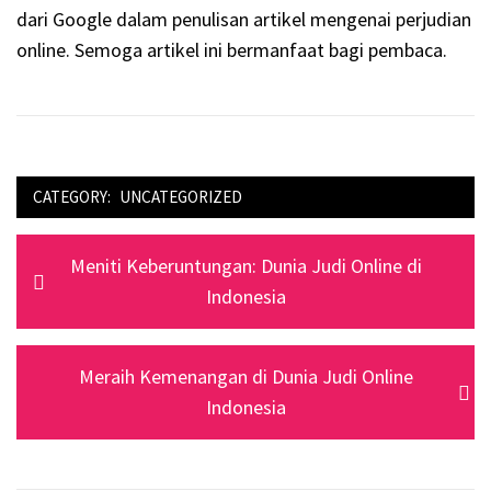
dari Google dalam penulisan artikel mengenai perjudian
online. Semoga artikel ini bermanfaat bagi pembaca.
CATEGORY:
UNCATEGORIZED
Post
Previous
Meniti Keberuntungan: Dunia Judi Online di
navigation
post:
Indonesia
Next
Meraih Kemenangan di Dunia Judi Online
post:
Indonesia