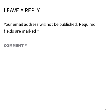
LEAVE A REPLY
Your email address will not be published.
Required
fields are marked
*
COMMENT
*