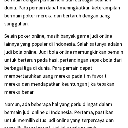
dunia. Para pemain dapat meningkatkan keterampilan
bermain poker mereka dan bertaruh dengan uang
sungguhan.
Selain poker online, masih banyak game judi online
lainnya yang populer di Indonesia. Salah satunya adalah
judi bola online. Judi bola online memungkinkan pemain
untuk bertaruh pada hasil pertandingan sepak bola dari
berbagai liga di dunia. Para pemain dapat
mempertaruhkan uang mereka pada tim favorit
mereka dan mendapatkan keuntungan jika tebakan
mereka benar.
Namun, ada beberapa hal yang perlu diingat dalam
bermain judi online di Indonesia. Pertama, pastikan
untuk memilih situs judi online yang terpercaya dan