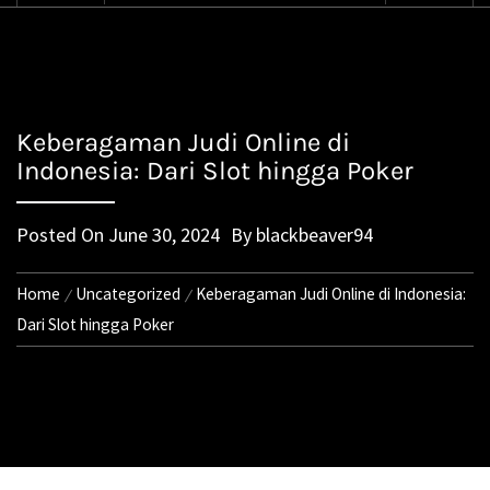
Keberagaman Judi Online di
Indonesia: Dari Slot hingga Poker
Posted On
June 30, 2024
By
blackbeaver94
Home
Uncategorized
Keberagaman Judi Online di Indonesia:
Dari Slot hingga Poker