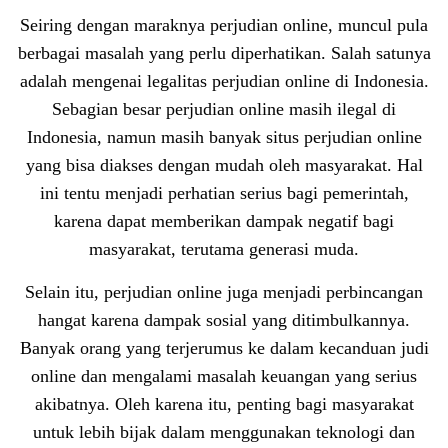
Seiring dengan maraknya perjudian online, muncul pula
berbagai masalah yang perlu diperhatikan. Salah satunya
adalah mengenai legalitas perjudian online di Indonesia.
Sebagian besar perjudian online masih ilegal di
Indonesia, namun masih banyak situs perjudian online
yang bisa diakses dengan mudah oleh masyarakat. Hal
ini tentu menjadi perhatian serius bagi pemerintah,
karena dapat memberikan dampak negatif bagi
masyarakat, terutama generasi muda.
Selain itu, perjudian online juga menjadi perbincangan
hangat karena dampak sosial yang ditimbulkannya.
Banyak orang yang terjerumus ke dalam kecanduan judi
online dan mengalami masalah keuangan yang serius
akibatnya. Oleh karena itu, penting bagi masyarakat
untuk lebih bijak dalam menggunakan teknologi dan