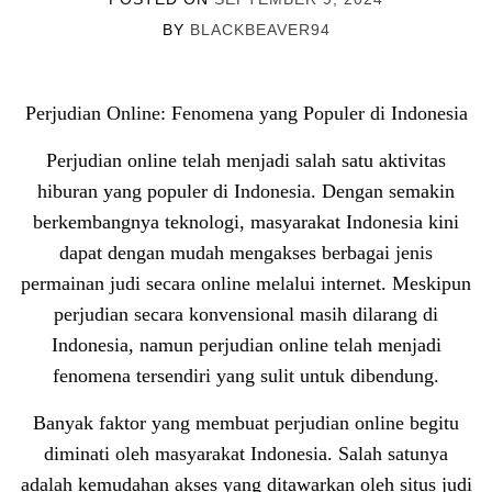
BY
BLACKBEAVER94
Perjudian Online: Fenomena yang Populer di Indonesia
Perjudian online telah menjadi salah satu aktivitas
hiburan yang populer di Indonesia. Dengan semakin
berkembangnya teknologi, masyarakat Indonesia kini
dapat dengan mudah mengakses berbagai jenis
permainan judi secara online melalui internet. Meskipun
perjudian secara konvensional masih dilarang di
Indonesia, namun perjudian online telah menjadi
fenomena tersendiri yang sulit untuk dibendung.
Banyak faktor yang membuat perjudian online begitu
diminati oleh masyarakat Indonesia. Salah satunya
adalah kemudahan akses yang ditawarkan oleh situs judi