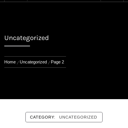
Uncategorized
Home
Uncategorized
Page 2
CATEGORY:
UNCATEGORIZED