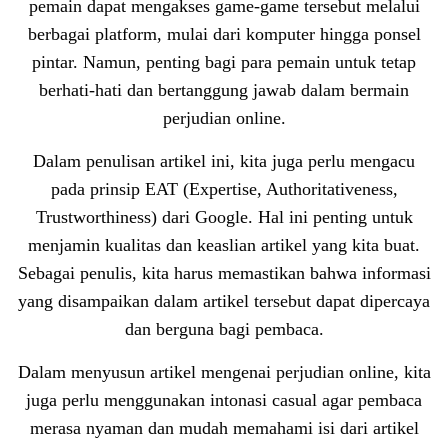
pemain dapat mengakses game-game tersebut melalui
berbagai platform, mulai dari komputer hingga ponsel
pintar. Namun, penting bagi para pemain untuk tetap
berhati-hati dan bertanggung jawab dalam bermain
perjudian online.
Dalam penulisan artikel ini, kita juga perlu mengacu
pada prinsip EAT (Expertise, Authoritativeness,
Trustworthiness) dari Google. Hal ini penting untuk
menjamin kualitas dan keaslian artikel yang kita buat.
Sebagai penulis, kita harus memastikan bahwa informasi
yang disampaikan dalam artikel tersebut dapat dipercaya
dan berguna bagi pembaca.
Dalam menyusun artikel mengenai perjudian online, kita
juga perlu menggunakan intonasi casual agar pembaca
merasa nyaman dan mudah memahami isi dari artikel