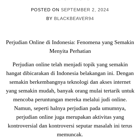
POSTED ON
SEPTEMBER 2, 2024
BY
BLACKBEAVER94
Perjudian Online di Indonesia: Fenomena yang Semakin
Menyita Perhatian
Perjudian online telah menjadi topik yang semakin
hangat dibicarakan di Indonesia belakangan ini. Dengan
semakin berkembangnya teknologi dan akses internet
yang semakin mudah, banyak orang mulai tertarik untuk
mencoba peruntungan mereka melalui judi online.
Namun, seperti halnya perjudian pada umumnya,
perjudian online juga merupakan aktivitas yang
kontroversial dan kontroversi seputar masalah ini terus
memuncak.