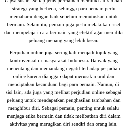
capsa susun. Setiap jenis permainan memiliki aturan dan
strategi yang berbeda, sehingga para pemain perlu
memahami dengan baik sebelum memutuskan untuk
bermain. Selain itu, pemain juga perlu melakukan riset
dan mempelajari cara bermain yang efektif agar memiliki
peluang menang yang lebih besar.
Perjudian online juga sering kali menjadi topik yang
kontroversial di masyarakat Indonesia. Banyak yang
menentang dan memandang negatif terhadap perjudian
online karena dianggap dapat merusak moral dan
menciptakan kecanduan bagi para pemain. Namun, di
sisi lain, ada juga yang melihat perjudian online sebagai
peluang untuk mendapatkan penghasilan tambahan dan
menghibur diri. Sebagai pemain, penting untuk selalu
menjaga etika bermain dan tidak melibatkan diri dalam
aktivitas yang merugikan diri sendiri dan orang lain.