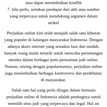
atau dapat menimbulkan konflik
7. bila perlu, sertakan pendapat dari ahli atau sumber
yang terpercaya untuk mendukung argumen dalam
artikel
Perjudian online kini telah menjadi salah satu hiburan
yang populer di kalangan masyarakat Indonesia. Dengan
adanya akses internet yang semakin luas dan mudah,
banyak orang mulai tertarik untuk mencoba peruntungan
mereka dalam berbagai jenis permainan judi online.
Namun, seiring dengan popularitasnya, perjudian online
juga menimbulkan berbagai kontroversi dan perdebatan
di masyarakat.
Salah satu hal yang perlu diingat dalam bermain
perjudian online di Indonesia adalah pentingnya untuk
memilih situs judi yang terpercaya dan legal. Hal ini