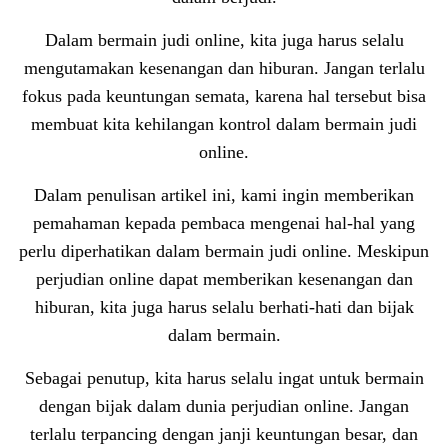
Dalam bermain judi online, kita juga harus selalu
mengutamakan kesenangan dan hiburan. Jangan terlalu
fokus pada keuntungan semata, karena hal tersebut bisa
membuat kita kehilangan kontrol dalam bermain judi
online.
Dalam penulisan artikel ini, kami ingin memberikan
pemahaman kepada pembaca mengenai hal-hal yang
perlu diperhatikan dalam bermain judi online. Meskipun
perjudian online dapat memberikan kesenangan dan
hiburan, kita juga harus selalu berhati-hati dan bijak
dalam bermain.
Sebagai penutup, kita harus selalu ingat untuk bermain
dengan bijak dalam dunia perjudian online. Jangan
terlalu terpancing dengan janji keuntungan besar, dan